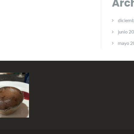
Arc
diciemb
junio 2
mayo 2