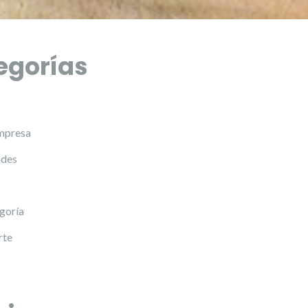
egorías
mpresa
des
egoría
rte