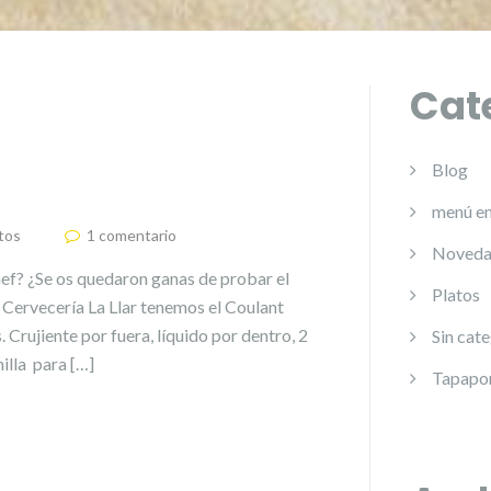
Cat
Blog
menú e
tos
1 comentario
Noveda
hef? ¿Se os quedaron ganas de probar el
Platos
a Cervecería La Llar tenemos el Coulant
Crujiente por fuera, líquido por dentro, 2
Sin cat
illa para […]
Tapapo